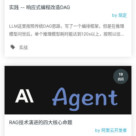
实践 -- 响应式编程改造DAG
by
屈定
LLM这里按照传统DAG思路，写了一个编排框架，但是在推理
模型问世后，单个推理模型耗时能达到120s以上，按照以往阻
塞式编程的方式，线程池很快被占满，导致服务不可用，因此
实战
需要改造为响应式链路。
19
四月
RAG技术演进的四大核心命题
by
阿里云开发者