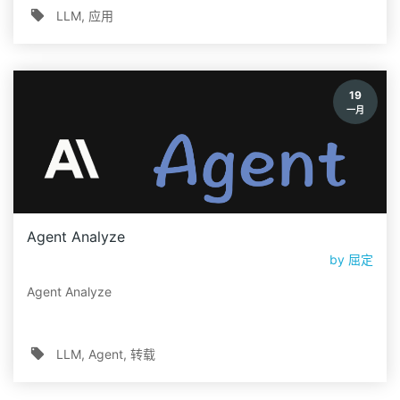
LLM
应用
19
一月
Agent Analyze
by
屈定
Agent Analyze
LLM
Agent
转载