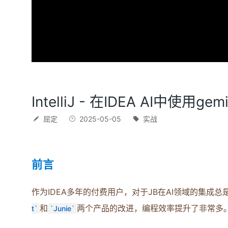
IntelliJ - 在IDEA AI中使用gemi
屈定
2025-05-05
实战
前言
作为IDEA多年的付费用户，对于JB在AI领域的集成总
和
两个产品的改进，编程效率提升了非常多
t
Junie