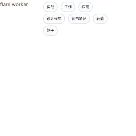
e worker
实战
工作
应用
设计模式
读书笔记
转载
轮子