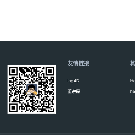
友情链接
log4D
H
董宗磊
h