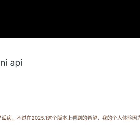
ni api
1.
前言
2.
IDEA中对Ollama的依赖
是诟病，不过在2025.1这个版本上看到的希望，我的个人体验因
。