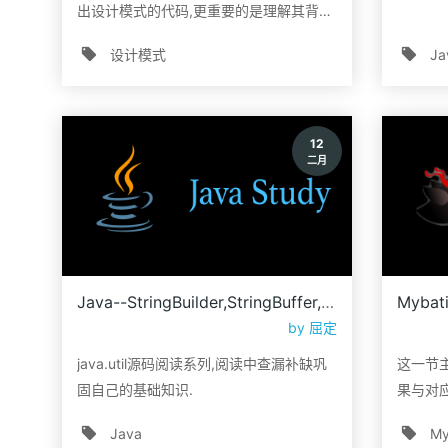
出设计模式的代码,更重要的是理解其背后
的设计之道.
设计模式
Ja
12
二月
Java--StringBuilder,StringBuffer,StringJoiner
by
屈定
java.util源码阅读系列,阅读中查漏补缺巩
这一节主
固自己的基础知识.
果与对应
Java
My