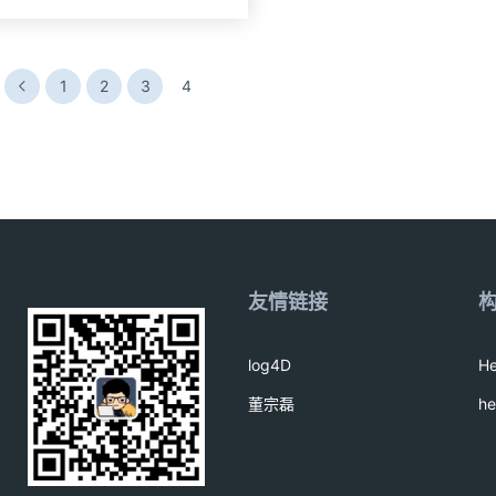
1
2
3
4
友情链接
log4D
H
董宗磊
h