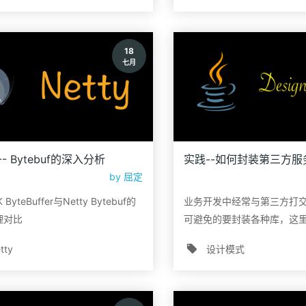
18
七月
 -- Bytebuf的深入分析
实践--如何封装第三方服
by
屈定
ByteBuffer与Netty Bytebuf的
业务开发中经常与第三方打
理对比
可避免的要封装各种库，这
验。
tty
设计模式