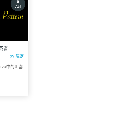
9
六月
费者
by
屈定
ava中的阻塞