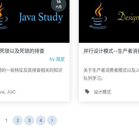
16
六月
a--死锁以及死锁的排查
并行设计模式--生产者消
by
屈定
锁的一些特征及其排查相关的知识
关于生产者消费者模式以及J
队列学习。
va
JUC
设计模式
1
2
3
4