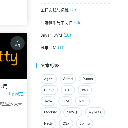
工程实践与运维
23
后端框架与中间件
25
Java与JVM
20
7
八月
AI与LLM
11
文章标签
Agent
Alfred
Dubbo
的应用
Guava
JUC
JWT
by
屈定
Java
LLM
MCP
or模型应对大量
Mockito
MySQL
Mybatis
Netty
OSX
Spring