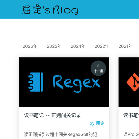
2026年
2025年
2024年
2022年
2021年
3
十一月
读书笔记 -- 正则闯关记录
读书笔记
by
屈定
读正则指引过程中闯关RegexGolf的记
读Pro