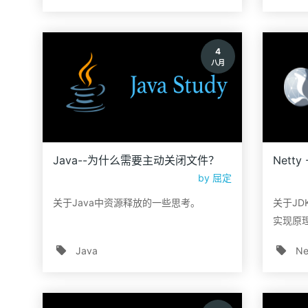
4
八月
Java--为什么需要主动关闭文件？
Netty
by
屈定
关于Java中资源释放的一些思考。
关于JDK 
实现原
Java
Ne