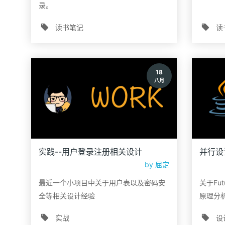
录。
读书笔记
读
18
八月
实践--用户登录注册相关设计
by
屈定
最近一个小项目中关于用户表以及密码安
关于Fut
全等相关设计经验
原理分
实战
设