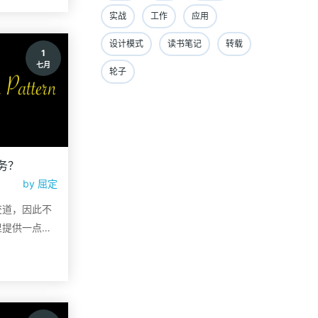
实战
工作
应用
设计模式
读书笔记
转载
1
七月
轮子
务？
by
屈定
交道，因此不
里提供一点经